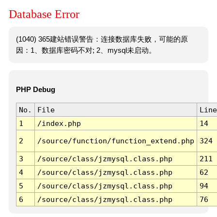
Database Error
(1040) 365建站错误警告：连接数据库失败，可能的原
因：1、数据库密码不对; 2、mysql未启动。
PHP Debug
No.
File
Line
1
/index.php
14
2
/source/function/function_extend.php
324
3
/source/class/jzmysql.class.php
211
4
/source/class/jzmysql.class.php
62
5
/source/class/jzmysql.class.php
94
6
/source/class/jzmysql.class.php
76