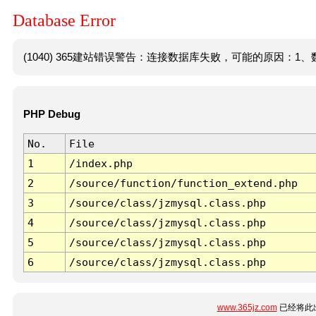
Database Error
(1040) 365建站错误警告：连接数据库失败，可能的原因：1、数
PHP Debug
No.
File
1
/index.php
2
/source/function/function_extend.php
3
/source/class/jzmysql.class.php
4
/source/class/jzmysql.class.php
5
/source/class/jzmysql.class.php
6
/source/class/jzmysql.class.php
www.365jz.com
已经将此