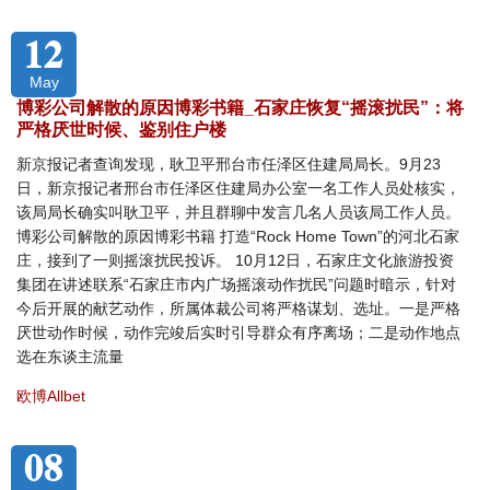
12
May
博彩公司解散的原因博彩书籍_石家庄恢复“摇滚扰民”：将
严格厌世时候、鉴别住户楼
新京报记者查询发现，耿卫平邢台市任泽区住建局局长。9月23
日，新京报记者邢台市任泽区住建局办公室一名工作人员处核实，
该局局长确实叫耿卫平，并且群聊中发言几名人员该局工作人员。
博彩公司解散的原因博彩书籍 打造“Rock Home Town”的河北石家
庄，接到了一则摇滚扰民投诉。 10月12日，石家庄文化旅游投资
集团在讲述联系“石家庄市内广场摇滚动作扰民”问题时暗示，针对
今后开展的献艺动作，所属体裁公司将严格谋划、选址。一是严格
厌世动作时候，动作完竣后实时引导群众有序离场；二是动作地点
选在东谈主流量
欧博Allbet
08