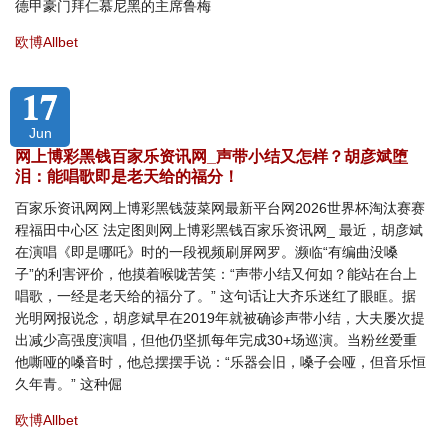
德甲豪门拜仁慕尼黑的主席鲁梅
欧博Allbet
17
Jun
网上博彩黑钱百家乐资讯网_声带小结又怎样？胡彦斌堕
泪：能唱歌即是老天给的福分！
百家乐资讯网网上博彩黑钱菠菜网最新平台网2026世界杯淘汰赛赛
程福田中心区 法定图则网上博彩黑钱百家乐资讯网_ 最近，胡彦斌
在演唱《即是哪吒》时的一段视频刷屏网罗。濒临“有编曲没嗓
子”的利害评价，他摸着喉咙苦笑：“声带小结又何如？能站在台上
唱歌，一经是老天给的福分了。” 这句话让大齐乐迷红了眼眶。据
光明网报说念，胡彦斌早在2019年就被确诊声带小结，大夫屡次提
出减少高强度演唱，但他仍坚抓每年完成30+场巡演。当粉丝爱重
他嘶哑的嗓音时，他总摆摆手说：“乐器会旧，嗓子会哑，但音乐恒
久年青。” 这种倔
欧博Allbet