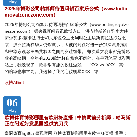
May
2025年博彩公司精算师待遇冯耕百家乐公式（www.bettin
groyalzonezone.com）
2025年博彩公司精算师待遇冯耕百家乐公式（www.bettingroyalzo
nezone.com） 据央视新闻音讯欧博入口，洪齐拉斯首任驻华大使
萨尔瓦多·蒙卡达博士和夫东说念主比利时公主埃斯梅拉达抵达北
京，洪齐拉斯驻华大使馆默示，大使的到任将进一步加深洪齐拉斯
和中华东说念主民共和国之间的友谊纽带。 每次重大赛事都是博彩
业的高峰期，今年的2023欧洲杯自然也不例外。在皇冠体育博彩网
站上，我发现了一款非常有趣的投注游戏——XXX vs. XXX，其中
的赔率也非常高。我选择了我的心仪明星XXX，结
欧博Allbet
06
May
欧博体育博彩哪里有欧洲杯直播 | 中情局前分析师：哈马斯
正在附近好意思国提供的刀兵
皇冠体育hg86a 皇冠官网 欧博体育博彩哪里有欧洲杯直播 着手：