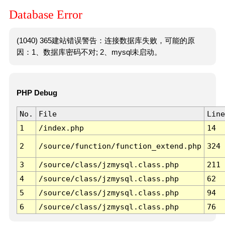
Database Error
(1040) 365建站错误警告：连接数据库失败，可能的原
因：1、数据库密码不对; 2、mysql未启动。
PHP Debug
No.
File
Line
1
/index.php
14
2
/source/function/function_extend.php
324
3
/source/class/jzmysql.class.php
211
4
/source/class/jzmysql.class.php
62
5
/source/class/jzmysql.class.php
94
6
/source/class/jzmysql.class.php
76