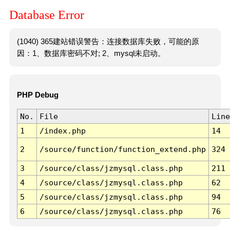
Database Error
(1040) 365建站错误警告：连接数据库失败，可能的原
因：1、数据库密码不对; 2、mysql未启动。
PHP Debug
No.
File
Line
1
/index.php
14
2
/source/function/function_extend.php
324
3
/source/class/jzmysql.class.php
211
4
/source/class/jzmysql.class.php
62
5
/source/class/jzmysql.class.php
94
6
/source/class/jzmysql.class.php
76