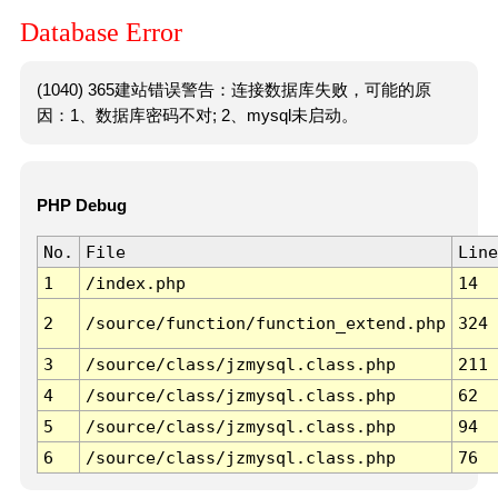
Database Error
(1040) 365建站错误警告：连接数据库失败，可能的原
因：1、数据库密码不对; 2、mysql未启动。
PHP Debug
No.
File
Line
1
/index.php
14
2
/source/function/function_extend.php
324
3
/source/class/jzmysql.class.php
211
4
/source/class/jzmysql.class.php
62
5
/source/class/jzmysql.class.php
94
6
/source/class/jzmysql.class.php
76