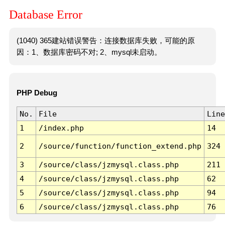
Database Error
(1040) 365建站错误警告：连接数据库失败，可能的原
因：1、数据库密码不对; 2、mysql未启动。
PHP Debug
No.
File
Line
1
/index.php
14
2
/source/function/function_extend.php
324
3
/source/class/jzmysql.class.php
211
4
/source/class/jzmysql.class.php
62
5
/source/class/jzmysql.class.php
94
6
/source/class/jzmysql.class.php
76