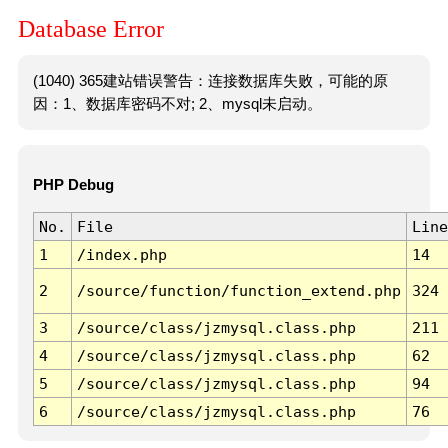
Database Error
(1040) 365建站错误警告：连接数据库失败，可能的原
因：1、数据库密码不对; 2、mysql未启动。
PHP Debug
No.
File
Line
1
/index.php
14
2
/source/function/function_extend.php
324
3
/source/class/jzmysql.class.php
211
4
/source/class/jzmysql.class.php
62
5
/source/class/jzmysql.class.php
94
6
/source/class/jzmysql.class.php
76