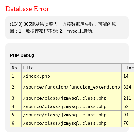
Database Error
(1040) 365建站错误警告：连接数据库失败，可能的原
因：1、数据库密码不对; 2、mysql未启动。
PHP Debug
No.
File
Line
1
/index.php
14
2
/source/function/function_extend.php
324
3
/source/class/jzmysql.class.php
211
4
/source/class/jzmysql.class.php
62
5
/source/class/jzmysql.class.php
94
6
/source/class/jzmysql.class.php
76