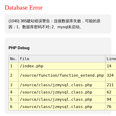
Database Error
(1040) 365建站错误警告：连接数据库失败，可能的原
因：1、数据库密码不对; 2、mysql未启动。
PHP Debug
No.
File
Line
1
/index.php
14
2
/source/function/function_extend.php
324
3
/source/class/jzmysql.class.php
211
4
/source/class/jzmysql.class.php
62
5
/source/class/jzmysql.class.php
94
6
/source/class/jzmysql.class.php
76