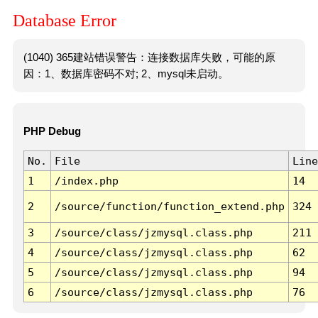
Database Error
(1040) 365建站错误警告：连接数据库失败，可能的原
因：1、数据库密码不对; 2、mysql未启动。
PHP Debug
No.
File
Line
1
/index.php
14
2
/source/function/function_extend.php
324
3
/source/class/jzmysql.class.php
211
4
/source/class/jzmysql.class.php
62
5
/source/class/jzmysql.class.php
94
6
/source/class/jzmysql.class.php
76