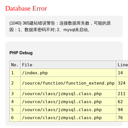
Database Error
(1040) 365建站错误警告：连接数据库失败，可能的原
因：1、数据库密码不对; 2、mysql未启动。
PHP Debug
No.
File
Line
1
/index.php
14
2
/source/function/function_extend.php
324
3
/source/class/jzmysql.class.php
211
4
/source/class/jzmysql.class.php
62
5
/source/class/jzmysql.class.php
94
6
/source/class/jzmysql.class.php
76