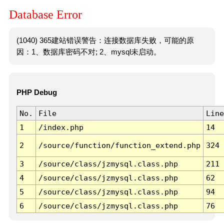
Database Error
(1040) 365建站错误警告：连接数据库失败，可能的原
因：1、数据库密码不对; 2、mysql未启动。
PHP Debug
No.
File
Line
1
/index.php
14
2
/source/function/function_extend.php
324
3
/source/class/jzmysql.class.php
211
4
/source/class/jzmysql.class.php
62
5
/source/class/jzmysql.class.php
94
6
/source/class/jzmysql.class.php
76