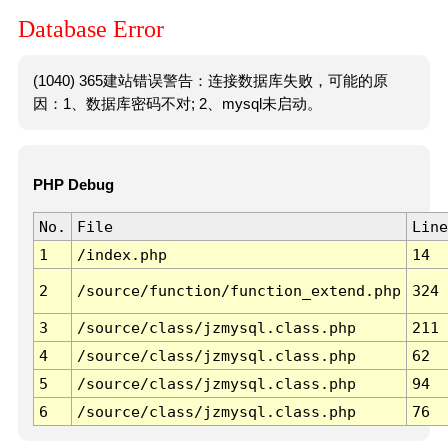
Database Error
(1040) 365建站错误警告：连接数据库失败，可能的原
因：1、数据库密码不对; 2、mysql未启动。
PHP Debug
No.
File
Line
1
/index.php
14
2
/source/function/function_extend.php
324
3
/source/class/jzmysql.class.php
211
4
/source/class/jzmysql.class.php
62
5
/source/class/jzmysql.class.php
94
6
/source/class/jzmysql.class.php
76