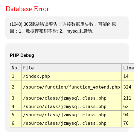
Database Error
(1040) 365建站错误警告：连接数据库失败，可能的原
因：1、数据库密码不对; 2、mysql未启动。
PHP Debug
No.
File
Line
1
/index.php
14
2
/source/function/function_extend.php
324
3
/source/class/jzmysql.class.php
211
4
/source/class/jzmysql.class.php
62
5
/source/class/jzmysql.class.php
94
6
/source/class/jzmysql.class.php
76