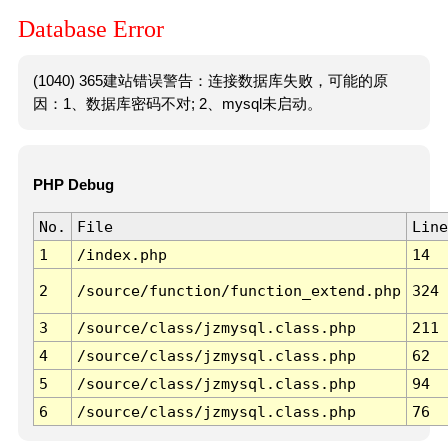
Database Error
(1040) 365建站错误警告：连接数据库失败，可能的原
因：1、数据库密码不对; 2、mysql未启动。
PHP Debug
No.
File
Line
1
/index.php
14
2
/source/function/function_extend.php
324
3
/source/class/jzmysql.class.php
211
4
/source/class/jzmysql.class.php
62
5
/source/class/jzmysql.class.php
94
6
/source/class/jzmysql.class.php
76