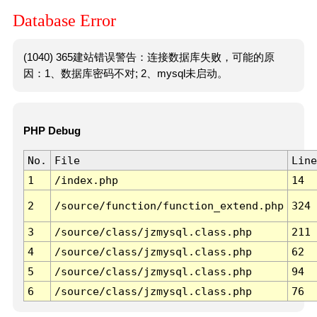
Database Error
(1040) 365建站错误警告：连接数据库失败，可能的原
因：1、数据库密码不对; 2、mysql未启动。
PHP Debug
No.
File
Line
1
/index.php
14
2
/source/function/function_extend.php
324
3
/source/class/jzmysql.class.php
211
4
/source/class/jzmysql.class.php
62
5
/source/class/jzmysql.class.php
94
6
/source/class/jzmysql.class.php
76