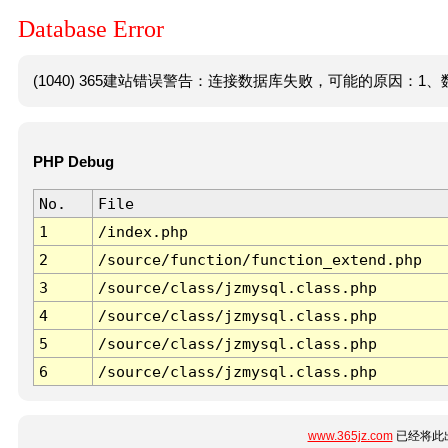
Database Error
(1040) 365建站错误警告：连接数据库失败，可能的原因：1、数
PHP Debug
No.
File
1
/index.php
2
/source/function/function_extend.php
3
/source/class/jzmysql.class.php
4
/source/class/jzmysql.class.php
5
/source/class/jzmysql.class.php
6
/source/class/jzmysql.class.php
www.365jz.com
已经将此