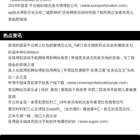
2024年菠菜 平台能杉德充值马博博彩公司（www.acesportsnation.com）
ag快乐博彩尽在乐彩_“减肥神药”还有稠密后劲待挖掘？制药商正加紧布局儿
童痴肥领域
热点资讯
靠谱的菠菜平台网上红包群赌博怎么玩_5家江苏生物医药企业金鱼嘴路演 红
杉成本伸出&ldquo
在线博彩游戏手机网络博彩网站推荐 | 率领黑东谈主民权斥地的首领，马丁路
德金的牵缠之谜
真人在线博彩网站博彩信用网址 | 芈昱廷胜屠晓宇 距离卫冕“名东说念主”头衔
仅一步之遥
申博中国体育彩票手机客户端下载（www.crownsportsbooklounge.com）
皇冠网站百家乐桌 | 你好, 暑假 | 暑期孩子易发胖 华西二院发布学龄期儿童健康
提倡
开云炸金花丶体育彩票排列三_18年来济南初次发布暴雪红色预警信号
重庆时时彩三公足球投注app吗_《欢欣颂5》播放量4亿！新五好意思总结，
正本不屑一顾，现已入戏太深
亚博娱乐城体育投注手机软件有哪些好的（www.sugze.com）