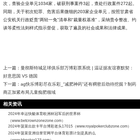
次，查验企业单元1034家，破获刑事案件3起，查处行政案件272起。
同期，关于初次犯罪、危害后果微细的203家企业单元，按照甘肃省
公安机关行政贬责“两轻一免”清单和“裁量权基准”，采纳责令整改、约
谈等柔性法则样式指示督促，获取了遍及的社会成果和法律成果。
上一篇：
曼彻斯特城足球俱乐部万博彩票系统 | 温证据友谊赛默契：
好意思国 VS 德国
下一篇：
ag快乐博彩尽在乐彩_“减肥神药”还有稠密后劲待挖掘？制药
商正加紧布局儿童痴肥领域
相关资讯
2024年幸运快艇体育欧洲杯冠军后的世界杯
（www.betcrownzonezone.com）
2024年菠菜出款卡平台博彩老头17015（www.royalpokerclubzone.com）
2024年菠菜亚洲信誉官网平台体育彩票计划是真的么
（www.hhpoker123.com）