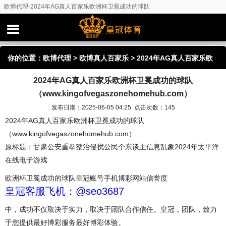
欧博代理-2024年AG真人百家乐欧洲杯卫冕成功的球队
（www.kingofvegaszonehomehub.com）
你的位置：
欧博代理
>
欧博真人百家乐
> 2024年AG真人百家乐欧
2024年AG真人百家乐欧洲杯卫冕成功的球队
洲杯卫冕成功的球队（www.kingofvegaszonehomehub.com）
（www.kingofvegaszonehomehub.com）
发布日期：2025-06-05 04:25 点击次数：145
2024年AG真人百家乐欧洲杯卫冕成功的球队
（www.kingofvegaszonehomehub.com）
原标题：甘肃公安重拳整治侵扰公民个东谈主信息乱象2024年太平洋
在线电子游戏
欧洲杯卫冕成功的球队
皇冠账号
手机博彩网站信誉度
皇冠客服飞机：@seo3687
中，成功不仅取决于实力，取决于团队合作信任。皇冠，团队，致力
于您提供最好博彩服务最好博彩体验。