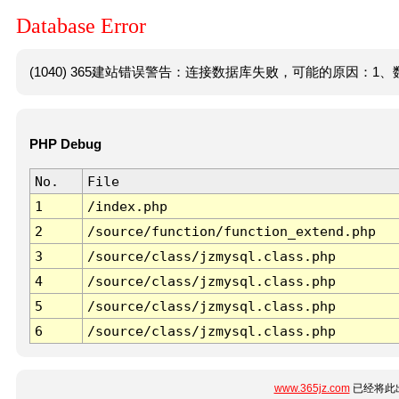
Database Error
(1040) 365建站错误警告：连接数据库失败，可能的原因：1、数
PHP Debug
No.
File
1
/index.php
2
/source/function/function_extend.php
3
/source/class/jzmysql.class.php
4
/source/class/jzmysql.class.php
5
/source/class/jzmysql.class.php
6
/source/class/jzmysql.class.php
www.365jz.com
已经将此