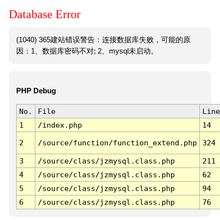
Database Error
(1040) 365建站错误警告：连接数据库失败，可能的原
因：1、数据库密码不对; 2、mysql未启动。
PHP Debug
No.
File
Line
1
/index.php
14
2
/source/function/function_extend.php
324
3
/source/class/jzmysql.class.php
211
4
/source/class/jzmysql.class.php
62
5
/source/class/jzmysql.class.php
94
6
/source/class/jzmysql.class.php
76