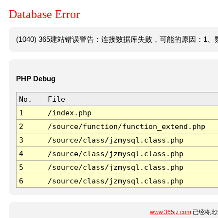
Database Error
(1040) 365建站错误警告：连接数据库失败，可能的原因：1、数
PHP Debug
No.
File
1
/index.php
2
/source/function/function_extend.php
3
/source/class/jzmysql.class.php
4
/source/class/jzmysql.class.php
5
/source/class/jzmysql.class.php
6
/source/class/jzmysql.class.php
www.365jz.com
已经将此