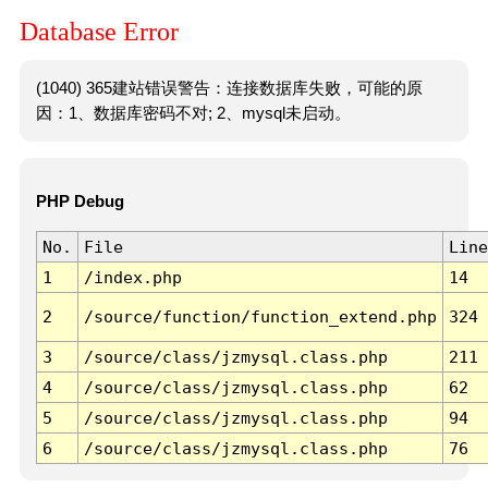
Database Error
(1040) 365建站错误警告：连接数据库失败，可能的原
因：1、数据库密码不对; 2、mysql未启动。
PHP Debug
No.
File
Line
1
/index.php
14
2
/source/function/function_extend.php
324
3
/source/class/jzmysql.class.php
211
4
/source/class/jzmysql.class.php
62
5
/source/class/jzmysql.class.php
94
6
/source/class/jzmysql.class.php
76