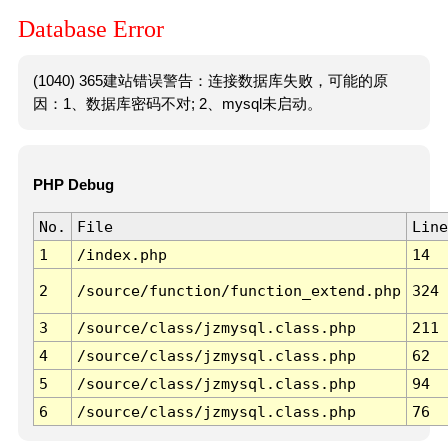
Database Error
(1040) 365建站错误警告：连接数据库失败，可能的原
因：1、数据库密码不对; 2、mysql未启动。
PHP Debug
No.
File
Line
1
/index.php
14
2
/source/function/function_extend.php
324
3
/source/class/jzmysql.class.php
211
4
/source/class/jzmysql.class.php
62
5
/source/class/jzmysql.class.php
94
6
/source/class/jzmysql.class.php
76