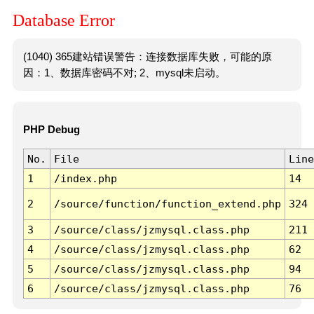
Database Error
(1040) 365建站错误警告：连接数据库失败，可能的原
因：1、数据库密码不对; 2、mysql未启动。
PHP Debug
No.
File
Line
1
/index.php
14
2
/source/function/function_extend.php
324
3
/source/class/jzmysql.class.php
211
4
/source/class/jzmysql.class.php
62
5
/source/class/jzmysql.class.php
94
6
/source/class/jzmysql.class.php
76