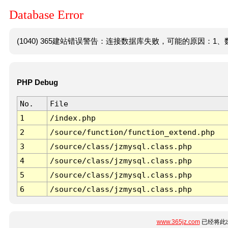
Database Error
(1040) 365建站错误警告：连接数据库失败，可能的原因：1、数
PHP Debug
No.
File
1
/index.php
2
/source/function/function_extend.php
3
/source/class/jzmysql.class.php
4
/source/class/jzmysql.class.php
5
/source/class/jzmysql.class.php
6
/source/class/jzmysql.class.php
www.365jz.com
已经将此