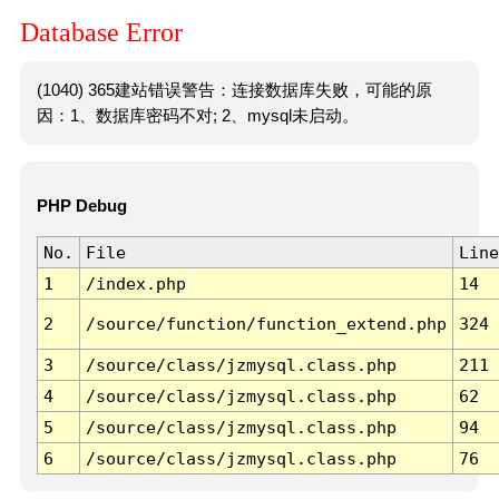
Database Error
(1040) 365建站错误警告：连接数据库失败，可能的原
因：1、数据库密码不对; 2、mysql未启动。
PHP Debug
No.
File
Line
1
/index.php
14
2
/source/function/function_extend.php
324
3
/source/class/jzmysql.class.php
211
4
/source/class/jzmysql.class.php
62
5
/source/class/jzmysql.class.php
94
6
/source/class/jzmysql.class.php
76