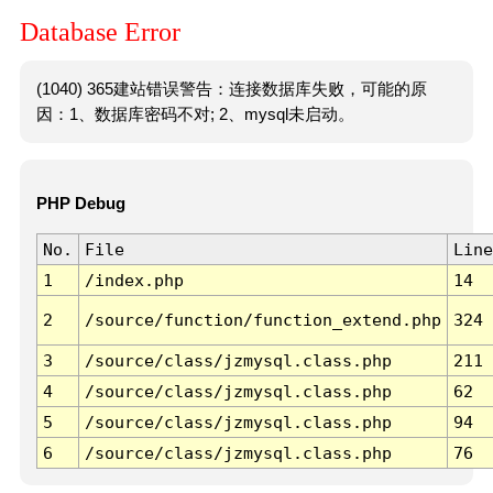
Database Error
(1040) 365建站错误警告：连接数据库失败，可能的原
因：1、数据库密码不对; 2、mysql未启动。
PHP Debug
No.
File
Line
1
/index.php
14
2
/source/function/function_extend.php
324
3
/source/class/jzmysql.class.php
211
4
/source/class/jzmysql.class.php
62
5
/source/class/jzmysql.class.php
94
6
/source/class/jzmysql.class.php
76